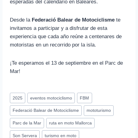
esperadas del calendario en Baleares.
Desde la
Federació Balear de Motociclisme
te
invitamos a participar y a disfrutar de esta
experiencia que cada año reúne a centenares de
motoristas en un recorrido por la isla.
¡Te esperamos el 13 de septiembre en el Parc de
Mar!
Etiquetas
2025
eventos motociclismo
FBM
de
Federació Balear de Motociclisme
mototurismo
la
entrada:
Parc de la Mar
ruta en moto Mallorca
Son Servera
turismo en moto