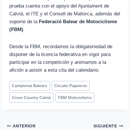
prueba cuenta con el apoyo del Ajuntament de
Calvià, el ITE y el Consell de Mallorca, además del
soporte de la
Federació Balear de Motociclisme
(FBM)
.
Desde la FBM, recordamos la obligatoriedad de
disponer de la licencia federativa en vigor para
participar en la competición y animamos a la
afición a asistir a esta cita del calendario.
Etiquetas
Campionat Balears
Circuito Pajareros
de
Cross Country Calvià
FBM Motociclismo
la
entrada:
Navegación
ANTERIOR
SIGUIENTE