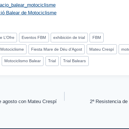
racio_balear_motociclisme
ió Balear de Motociclisme
e L’Ofre
Eventos FBM
exhibición de trial
FBM
 Motociclisme
Fiesta Mare de Déu d’Agost
Mateu Crespí
moto
Motociclismo Balear
Trial
Trial Balears
de agosto con Mateu Crespí
2ª Resistencia de