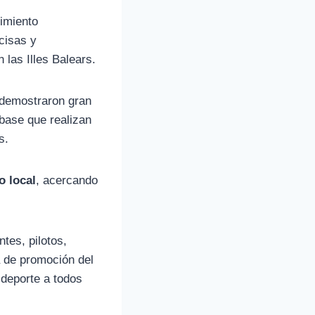
cimiento
cisas y
n las Illes Balears.
demostraron gran
 base que realizan
s.
o local
, acercando
tes, pilotos,
a de promoción del
 deporte a todos