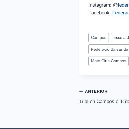
Instagram: @
fede
Facebook:
Federac
Etiquetas
Campos
Escola d
de
Federació Balear de
la
entrada:
Moto Club Campos
Navegación
ANTERIOR
Trial en Campos el 8 
de
entradas