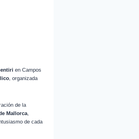
entiri
en Campos
lico
, organizada
ación de la
de Mallorca
,
 entusiasmo de cada