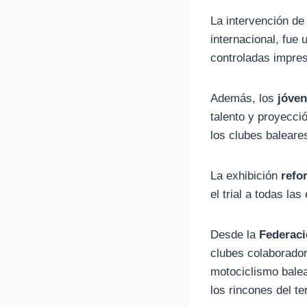
La intervención d
internacional, fue
controladas impresio
Además, los
jóven
talento y proyecci
los clubes balear
La exhibición
refo
el trial a todas l
Desde la
Federaci
clubes colaborador
motociclismo balea
los rincones del ter