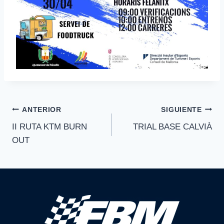
Navegación
ANTERIOR
SIGUIENTE
II RUTA KTM BURN
TRIAL BASE CALVIÀ
de
OUT
entradas