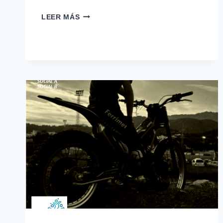
MURO
LEER MÁS
ACOGE
UNA
NUEVA
PRUEBA
DEL
CAMPEONATO
DE
BALEARES
DE
TRIAL
EL
PRÓXIMO
20
DE
JUNIO