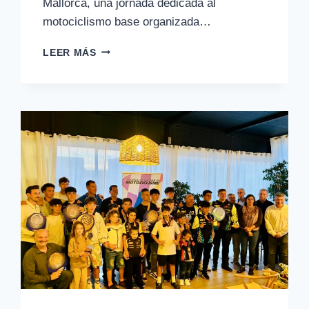
Mallorca, una jornada dedicada al
motociclismo base organizada…
LA
LEER MÁS
DIADA
DE
ESCUELAS
DE
MALLORCA
REUNIRÁ
A
JÓVENES
PILOTOS
EL
30
DE
MAYO
EN
EL
CIRCUITO
PAJAREROS