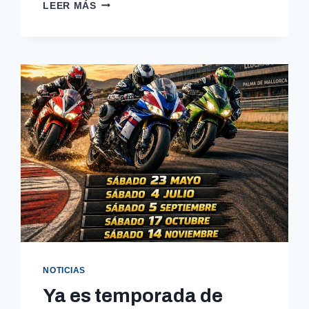
IBIZA
LEER MÁS
CELEBRA
LA
FIESTA
DEL
MOTOCICLISMO
CON
VISITA
AL
CIRCUITO
DE
SA
COMA
Y
PREMIOS
FBM
2025
NOTICIAS
Ya es temporada de