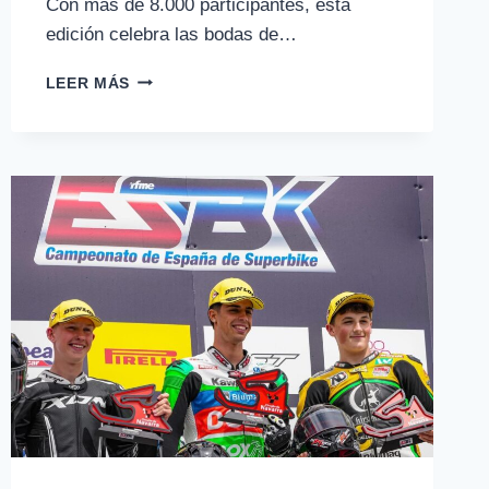
Con más de 8.000 participantes, esta
edición celebra las bodas de…
MEDIO
LEER MÁS
SIGLO
RODANDO
JUNTOS:
LA
50
VOLTA
A
MALLORCA
BATE
TODOS
LOS
RÉCORDS
CON
MÁS
DE
8.000
PARTICIPANTES