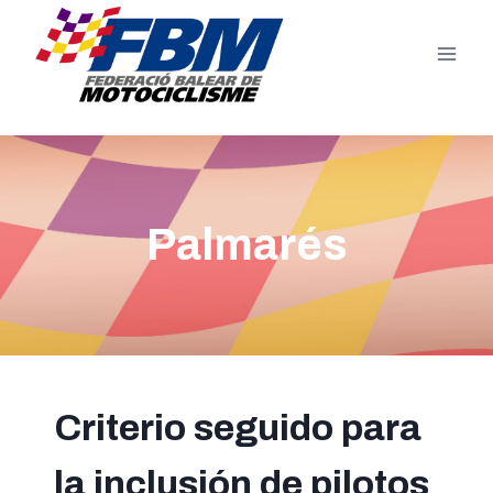
Saltar
al
contenido
Palmarés
Criterio seguido para
la inclusión de pilotos