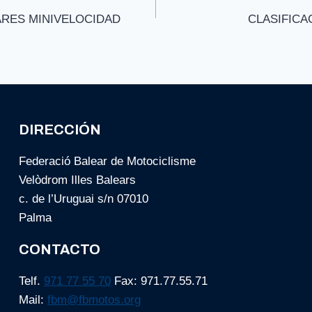
RES MINIVELOCIDAD
CLASIFICA
DIRECCIÓN
Federació Balear de Motociclisme
Velòdrom Illes Balears
c. de l’Uruguai s/n 07010
Palma
CONTACTO
Telf.
971 77 55 70
Fax: 971.77.55.71
Mail:
fbm@fbmotos.org