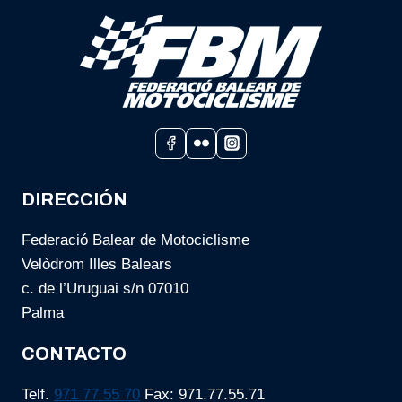
EN
LA
MESA
REDONDA
«LA
MOTO
A
MALLORCA,
AVUI»
DIRECCIÓN
Federació Balear de Motociclisme
Velòdrom Illes Balears
c. de l’Uruguai s/n 07010
Palma
CONTACTO
Telf.
971 77 55 70
Fax: 971.77.55.71