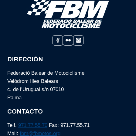
PRESENTACIÓN
OFICIAL
ESTE
28
DE
MAYO
EN
PALMA
DIRECCIÓN
Federació Balear de Motociclisme
Velòdrom Illes Balears
c. de l’Uruguai s/n 07010
Palma
CONTACTO
Telf.
971 77 55 70
Fax: 971.77.55.71
Mail:
fbm@fbmotos.org