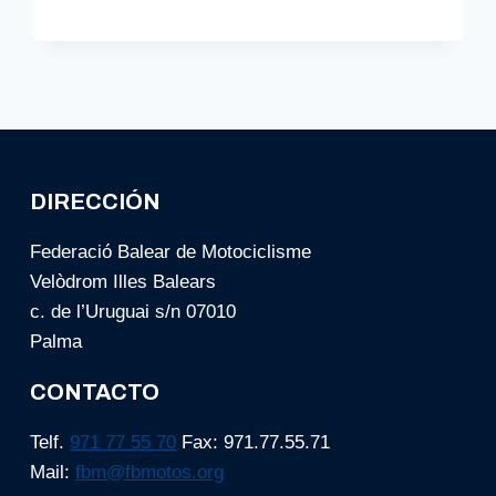
MARIA
DEL
CAMÍ
ACOGE
EL
IX
TRIAL
BASE
ESTE
DIRECCIÓN
VIERNES
Federació Balear de Motociclisme
Velòdrom Illes Balears
c. de l’Uruguai s/n 07010
Palma
CONTACTO
Telf.
971 77 55 70
Fax: 971.77.55.71
Mail:
fbm@fbmotos.org