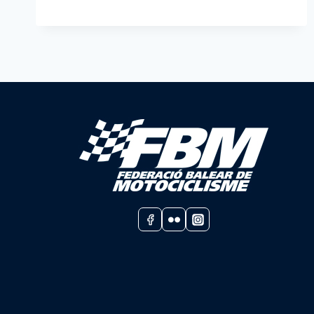
EL
IX
TRIAL
BASE
NOCTURNO
EN
SANTA
MARIA
DEL
CAMÍ