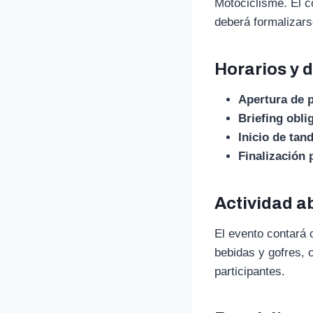
Motociclisme. El c
deberá formalizars
Horarios y d
Apertura de 
Briefing obli
Inicio de tan
Finalización 
Actividad ab
El evento contará 
bebidas y gofres, 
participantes.