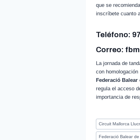
que se recomienda 
inscríbete cuanto 
Teléfono: 9
Correo: fb
La jornada de tand
con homologación F
Federació Balear
regula el acceso d
importancia de resp
Etiquetas
Circuit Mallorca Llu
de
Federació Balear de
la