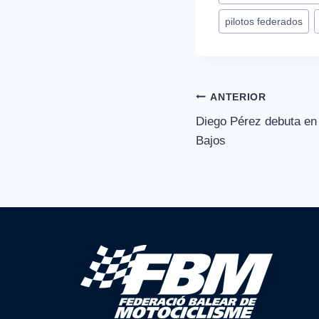
entrada:
pilotos federados
Navegación
ANTERIOR
Diego Pérez debuta en
de
Bajos
entradas