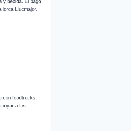
a y bebida. El pago
allorca Llucmajor.
o con foodtrucks,
apoyar a los