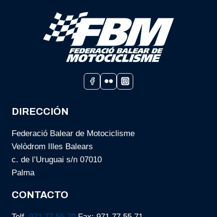
DIRECCIÓN
Federació Balear de Motociclisme
Velòdrom Illes Balears
c. de l’Uruguai s/n 07010
Palma
CONTACTO
Telf.
971 77 55 70
Fax: 971.77.55.71