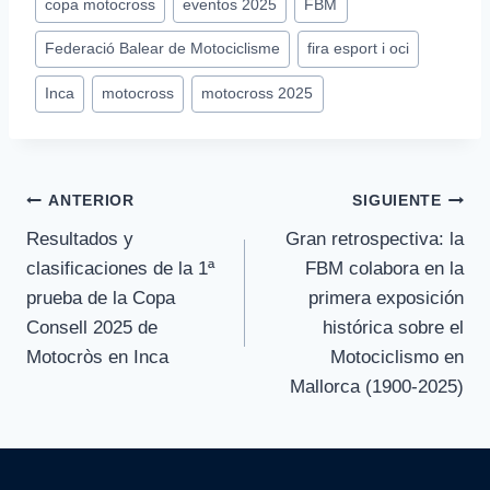
copa motocross
eventos 2025
FBM
de
Federació Balear de Motociclisme
fira esport i oci
la
entrada:
Inca
motocross
motocross 2025
Navegación
ANTERIOR
SIGUIENTE
Resultados y
Gran retrospectiva: la
de
clasificaciones de la 1ª
FBM colabora en la
entradas
prueba de la Copa
primera exposición
Consell 2025 de
histórica sobre el
Motocròs en Inca
Motociclismo en
Mallorca (1900-2025)