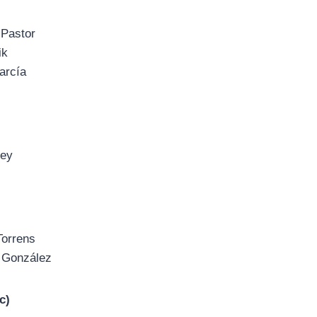
 Pastor
ik
arcía
rey
Torrens
 González
c)