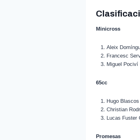
Clasificac
Minicross
Aleix Domíng
Francesc Serv
Miguel Pociví
65cc
Hugo Blascos
Christian Ro
Lucas Fuster 
Promesas