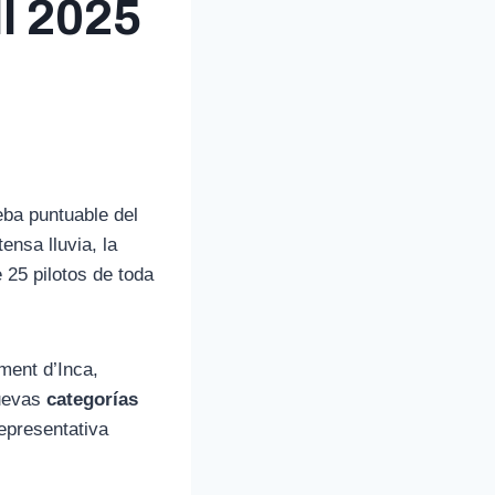
l 2025
eba puntuable del
tensa lluvia, la
 25 pilotos de toda
ment d’Inca,
nuevas
categorías
epresentativa