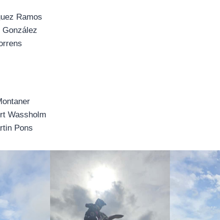
íguez Ramos
s González
orrens
ontaner
rt Wassholm
tin Pons