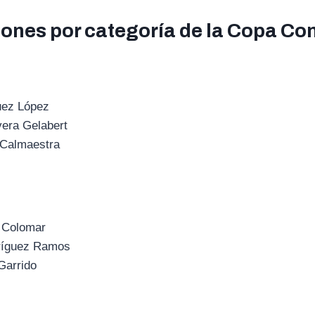
iones por categoría de la Copa Co
uez López
era Gelabert
 Calmaestra
 Colomar
dríguez Ramos
Garrido