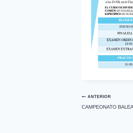
Navegación
ANTERIOR
CAMPEONATO BALEA
de
entradas