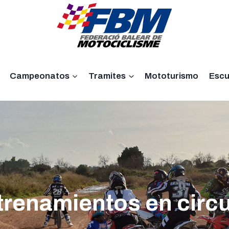
Campeonatos
Tramites
Mototurismo
Escu
trenamientos en circu