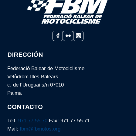
EN
EL
CIRCUITO
PAJAREROS
DIRECCIÓN
Federació Balear de Motociclisme
Velòdrom Illes Balears
c. de l’Uruguai s/n 07010
Palma
CONTACTO
Telf.
971 77 55 70
Fax: 971.77.55.71
Mail:
fbm@fbmotos.org